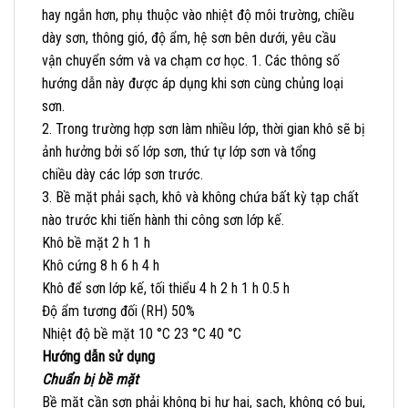
hay ngắn hơn, phụ thuộc vào nhiệt độ môi trường, chiều
dày sơn, thông gió, độ ẩm, hệ sơn bên dưới, yêu cầu
vận chuyển sớm và va chạm cơ học. 1. Các thông số
hướng dẫn này được áp dụng khi sơn cùng chủng loại
sơn.
2. Trong trường hợp sơn làm nhiều lớp, thời gian khô sẽ bị
ảnh hưởng bởi số lớp sơn, thứ tự lớp sơn và tổng
chiều dày các lớp sơn trước.
3. Bề mặt phải sạch, khô và không chứa bất kỳ tạp chất
nào trước khi tiến hành thi công sơn lớp kế.
Khô bề mặt 2 h 1 h
Khô cứng 8 h 6 h 4 h
Khô để sơn lớp kế, tối thiểu 4 h 2 h 1 h 0.5 h
Độ ẩm tương đối (RH) 50%
Nhiệt độ bề mặt 10 °C 23 °C 40 °C
Hướng dẫn sử dụng
Chuẩn bị bề mặt
Bề mặt cần sơn phải không bị hư hại, sạch, không có bụi,