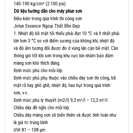
140-190 kg/cm² (2.100 psi)
Dữ liệu hướng dẫn cho máy phun sơn
Điều kiện trong qúa trình thi công sơn
Jotun Essence Ngoại Thất Bền Đẹp
1. Nhiệt độ bề mặt tối thiểu phải đạt 10 °C và ít nhất phải
lớn hơn 3 °C so với điểm sương của không khí, nhiệt độ
và độ ẩm tương đối được đo ở vùng lân cận bề mặt. Cần
thông gió tốt khi sơn trong khu vực kín nhằm bảo đảm
màng sơn khô thích đáng.
Định mức phủ cho mỗi lớp
Định mức phủ phụ thuộc vào chiều dày sơn thi công, bề
mặt rỗ hay ghồ ghề, nhiệt độ, hao hụt trong quá trình
sơn, v.v…
Định mức phủ lý thuyết (m2/l) 9,3 m²/l – 12,3 m²/l
Chiều dày đề nghị cho mỗi lớp
Chiều dày màng sơn sẽ biến thiên và được tính toán như
là giá trị trung bình.
Ướt 81 – 108 µm