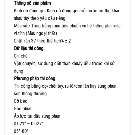
Thông số sản phẩm
Kích cỡ đóng gói Kích cở đóng gói mỗi nước có thể khác
nhau tùy theo yêu cầu riêng.
Màu sắc Theo bảng màu tiêu chuẩn và hệ thống pha màu
vi tính (Màu ngoại thất)
Chất rắn 37 theo thể tích% ± 2
Dữ liệu thi công
Ghi chú
Vận chuyển, sử dụng cẩn thận khuấy đều trước khi sử
dụng
Phương pháp thi công
Thi công bằng cọ/chổi tay, ru-lô/con lăn hay súng phun
sơn thông thường.
Cỡ béc
Góc phun
Áp lực tại đầu súng phun
0.021″ – 0.027″
65°-80°