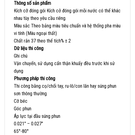
Thông số sản phẩm
Kích cỡ đóng gói Kích cở đóng gói mỗi nước có thể khác
nhau tùy theo yêu cầu riêng.
Màu sắc Theo bảng màu tiêu chuẩn và hệ thống pha màu
vi tính (Màu ngoại thất)
Chất rắn 37 theo thể tích% ± 2
Dữ liệu thi công
Ghi chú
Vận chuyển, sử dụng cẩn thận khuấy đều trước khi sử
dụng
Phương pháp thi công
Thi công bằng cọ/chổi tay, ru-lô/con lăn hay súng phun
sơn thông thường.
Cỡ béc
Góc phun
Áp lực tại đầu súng phun
0.021″ – 0.027″
65°-80°