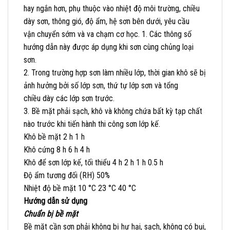
hay ngắn hơn, phụ thuộc vào nhiệt độ môi trường, chiều
dày sơn, thông gió, độ ẩm, hệ sơn bên dưới, yêu cầu
vận chuyển sớm và va chạm cơ học. 1. Các thông số
hướng dẫn này được áp dụng khi sơn cùng chủng loại
sơn.
2. Trong trường hợp sơn làm nhiều lớp, thời gian khô sẽ bị
ảnh hưởng bởi số lớp sơn, thứ tự lớp sơn và tổng
chiều dày các lớp sơn trước.
3. Bề mặt phải sạch, khô và không chứa bất kỳ tạp chất
nào trước khi tiến hành thi công sơn lớp kế.
Khô bề mặt 2 h 1 h
Khô cứng 8 h 6 h 4 h
Khô để sơn lớp kế, tối thiểu 4 h 2 h 1 h 0.5 h
Độ ẩm tương đối (RH) 50%
Nhiệt độ bề mặt 10 °C 23 °C 40 °C
Hướng dẫn sử dụng
Chuẩn bị bề mặt
Bề mặt cần sơn phải không bị hư hại, sạch, không có bụi,