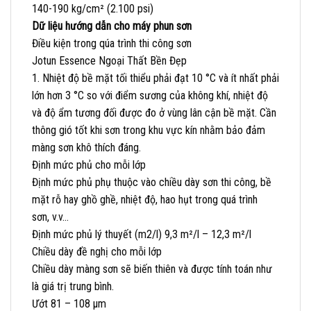
140-190 kg/cm² (2.100 psi)
Dữ liệu hướng dẫn cho máy phun sơn
Điều kiện trong qúa trình thi công sơn
Jotun Essence Ngoại Thất Bền Đẹp
1. Nhiệt độ bề mặt tối thiểu phải đạt 10 °C và ít nhất phải
lớn hơn 3 °C so với điểm sương của không khí, nhiệt độ
và độ ẩm tương đối được đo ở vùng lân cận bề mặt. Cần
thông gió tốt khi sơn trong khu vực kín nhằm bảo đảm
màng sơn khô thích đáng.
Định mức phủ cho mỗi lớp
Định mức phủ phụ thuộc vào chiều dày sơn thi công, bề
mặt rỗ hay ghồ ghề, nhiệt độ, hao hụt trong quá trình
sơn, v.v…
Định mức phủ lý thuyết (m2/l) 9,3 m²/l – 12,3 m²/l
Chiều dày đề nghị cho mỗi lớp
Chiều dày màng sơn sẽ biến thiên và được tính toán như
là giá trị trung bình.
Ướt 81 – 108 µm