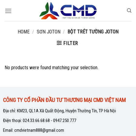
Skip
to
content
HOME
/
SƠN JOTON
/
BỘT TRÉT TƯỜNG JOTON
FILTER
No products were found matching your selection.
CÔNG TY CỔ PHẦN ĐẦU TƯ THƯƠNG MẠI CMD VIỆT NAM
Địa chỉ: KM23, QL1A Xã Quất Động, Huyện Thường Tín, TP Hà Nội
Điện thoại: 024.33.66.68.68 - 0947.250.777
Email: cmdvietnam888@gmail.com