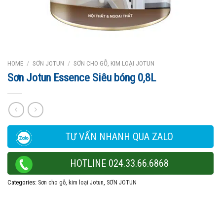
HOME
/
SƠN JOTUN
/
SƠN CHO GỖ, KIM LOẠI JOTUN
Sơn Jotun Essence Siêu bóng 0,8L
TƯ VẤN NHANH QUA ZALO
HOTLINE 024.33.66.6868
Categories:
Sơn cho gỗ, kim loại Jotun
,
SƠN JOTUN