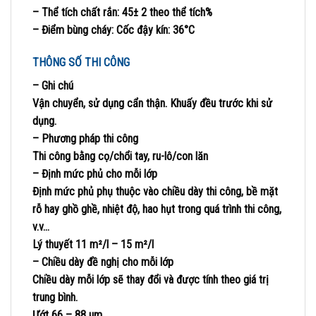
– Thể tích chất rắn:
45± 2 theo thể tích%
– Điểm bùng cháy: Cốc đậy kín: 36°C
THÔNG SỐ THI CÔNG
– Ghi chú
Vận chuyển, sử dụng cẩn thận. Khuấy đều trước khi sử
dụng.
– Phương pháp thi công
Thi công bằng cọ/chổi tay, ru-lô/con lăn
– Định mức phủ cho mỗi lớp
Định mức phủ phụ thuộc vào chiều dày thi công, bề mặt
rỗ hay ghồ ghề, nhiệt độ, hao hụt trong quá trình thi công,
v.v…
Lý thuyết
11 m²/l – 15 m²/l
– Chiều dày đề nghị cho mỗi lớp
Chiều dày mỗi lớp sẽ thay đổi và được tính theo giá trị
trung bình.
Ướt
66 – 88
µm