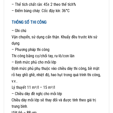
– Thể tích chất rắn:
45± 2 theo thể tích%
– Điểm bùng cháy: Cốc đậy kín: 36°C
THÔNG SỐ THI CÔNG
– Ghi chú
Vận chuyển, sử dụng cẩn thận. Khuấy đều trước khi sử
dụng.
– Phương pháp thi công
Thi công bằng cọ/chổi tay, ru-lô/con lăn
– Định mức phủ cho mỗi lớp
Định mức phủ phụ thuộc vào chiều dày thi công, bề mặt
rỗ hay ghồ ghề, nhiệt độ, hao hụt trong quá trình thi công,
v.v…
Lý thuyết
11 m²/l – 15 m²/l
– Chiều dày đề nghị cho mỗi lớp
Chiều dày mỗi lớp sẽ thay đổi và được tính theo giá trị
trung bình.
Ướt
66 – 88
µm