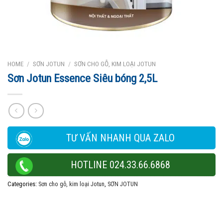
HOME
/
SƠN JOTUN
/
SƠN CHO GỖ, KIM LOẠI JOTUN
Sơn Jotun Essence Siêu bóng 2,5L
TƯ VẤN NHANH QUA ZALO
HOTLINE 024.33.66.6868
Categories:
Sơn cho gỗ, kim loại Jotun
,
SƠN JOTUN