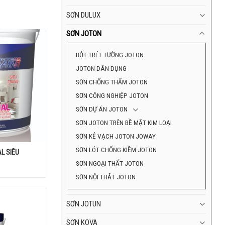
SƠN DULUX
SƠN JOTON
BỘT TRÉT TƯỜNG JOTON
JOTON DÂN DỤNG
SƠN CHỐNG THẤM JOTON
SƠN CÔNG NGHIỆP JOTON
SƠN DỰ ÁN JOTON
SƠN JOTON TRÊN BỀ MẶT KIM LOẠI
SƠN KẺ VẠCH JOTON JOWAY
SƠN LÓT CHỐNG KIỀM JOTON
L SIÊU
SƠN NGOẠI THẤT JOTON
SƠN NỘI THẤT JOTON
SƠN JOTUN
SƠN KOVA