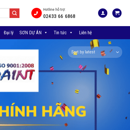
Hotline hỗ trợ:
02433 66 6868
Đại lý
SƠN DỰ ÁN
Tin tức
Liên hệ