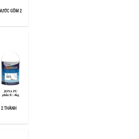
hiên, lên thêm
 NƯỚC GỒM 2
:2011/BXD. Bao
 2 THÀNH
 Đặc biệt dịch