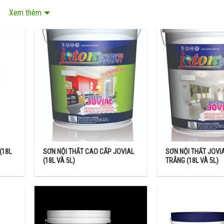
Xem thêm
à
ăm sử dụng cho từng bề mặt.
ton là sơn hệ dầu
i thất và sơn nội thất
(18L
SƠN NỘI THẤT CAO CẤP JOVIAL
SƠN NỘI THẤT JOVIA
(18L VÀ 5L)
TRẮNG (18L VÀ 5L)