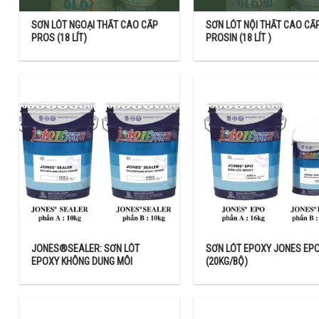
– Làm màu sơn sậm hơn: Tương tự với việc làm màu sơn sáng hơn.
SƠN LÓT NGOẠI THẤT CAO CẤP
SƠN LÓT NỘI THẤT CAO CẤ
PROS (18 LÍT)
PROSIN (18 LÍT )
từ từ màu sơn đen. Tránh trường hợp màu sơn sậm quá sẽ rất khó đi
5. Sơn Joton có bao nhiêu dòng sản phẩm ?
Sơn Joton có đa dạng các sản phẩm để đáp ứng mọi nhu cầu của k
Sản phẩm sơn JOTON Paint phù hợp với JIS K 5663:2003(*) và Quy
gồm các dòng sản phẩm:
Bột trét tường
Sơn nước ngoại thất.
Sơn nước nội thất.
JONES®SEALER: SƠN LÓT
SƠN LÓT EPOXY JONES EP
EPOXY KHÔNG DUNG MÔI
(20KG/BỘ)
Sơn chống thấm gốc nước.
Sơn dầu , sơn chống rỉ Joton Sơn công nghiệp, sơn kẻ vạch đường 
Các sản phẩm sơn Joton đa dạng về sản phẩm, giá cả phải chăng, 