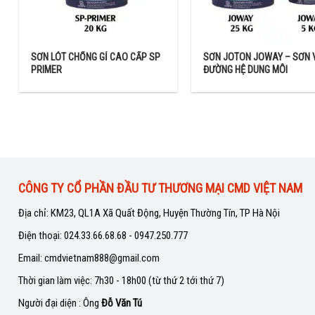
SƠN LÓT CHỐNG GỈ CAO CẤP SP
SƠN JOTON JOWAY – SƠN 
PRIMER
ĐƯỜNG HỆ DUNG MÔI
CÔNG TY CỔ PHẦN ĐẦU TƯ THƯƠNG MẠI CMD VIỆT NAM
Địa chỉ: KM23, QL1A Xã Quất Động, Huyện Thường Tín, TP Hà Nội
Điện thoại: 024.33.66.68.68 - 0947.250.777
Email: cmdvietnam888@gmail.com
Thời gian làm việc: 7h30 - 18h00 (từ thứ 2 tới thứ 7)
Người đại diện : Ông
Đỗ Văn Tú