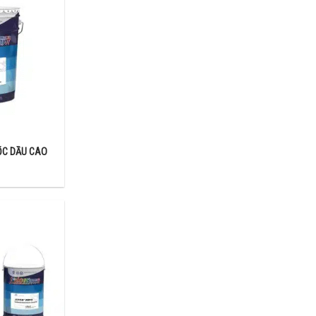
TON.
ỐC DẦU CAO