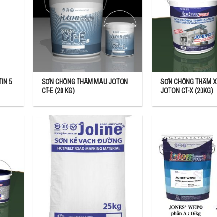
IN 5
SƠN CHỐNG THẤM MÀU JOTON
SƠN CHỐNG THẤM X
CT-E (20 KG)
JOTON CT-X (20KG)
 từng loại sơn khác nhau, khuấy đều hỗn hợp sơn và dung môi, tạo thà
hoặc sử dụng máy khuấy chuyên dụng khi pha.
ến 3 giờ. Đảm bảo độ kết dính cũng như lên màu đẹp nhất nhé! Cũng đừng
ượng sản phẩm nhé!
iản. Bạn chỉ cần pha cùng với sơn trắng. Việc sử dụng sơn trắng tha