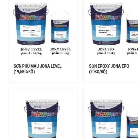
vụ giao hàng chuyên nghiệp được giao thẳng từ nhà máy đến người 
SƠN PHỦ MÀU JONA LEVEL
SƠN EPOXY JONA EPO
(19,5KG/BỘ)
(20KG/BỘ)