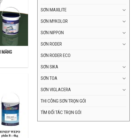
SƠN MAXILITE
SƠN MYKOLOR
SƠN NIPPON
SƠN RODER
I MĂNG
SƠN RODER ECO
SƠN SIKA
SƠN TOA
nh một hỗn hợp
SƠN VIGLACERA
THI CÔNG SƠN TRỌN GÓI
 quên đặt thùng
TÌM ĐỐI TÁC TRỌN GÓI
y cho nước vừa