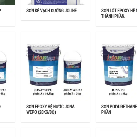
 Muốn màu sơn sậm đi bạn chỉ cần sơn đen để làm màu đậm hơn. Tuy n
P
SƠN KẺ VẠCH ĐƯỜNG JOLINE
SƠN LÓT EPOXY HỆ
THÀNH PHẦN.
ều chỉnh.
hách hàng như:
 chuẩn kỹ thuật Quốc gia về hàng hóa , vật liệu xây dựng QCVN 16-5
O
SƠN EPOXY HỆ NƯỚC JONA
SƠN POLYURETHANE
WEPO (20KG/BỘ)
PHẦN
Joton
đáp ứng đầy đủ nhu cầu của các công trình xây dựng: dự án, dân dụng…