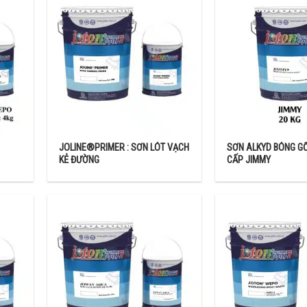
tiêu dùng, mang lại sự an tuyệt đối cho khách hàng khi sử dụng SƠN JO
JOLINE®PRIMER : SƠN LÓT VẠCH
SƠN ALKYD BÓNG G
KẺ ĐƯỜNG
CẤP JIMMY