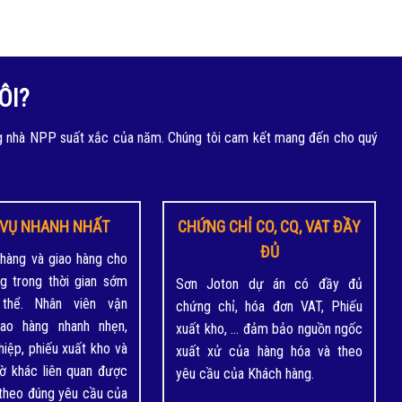
ÔI?
g nhà NPP suất xắc của năm. Chúng tôi cam kết mang đến cho quý
 VỤ NHANH NHẤT
CHỨNG CHỈ CO, CQ, VAT ĐẦY
ĐỦ
 hàng và giao hàng cho
g trong thời gian sớm
Sơn Joton dự án có đầy đủ
thể. Nhân viên vận
chứng chỉ, hóa đơn VAT, Phiếu
iao hàng nhanh nhẹn,
xuất kho, … đảm bảo nguồn ngốc
iệp, phiếu xuất kho và
xuất xử của hàng hóa và theo
tờ khác liên quan được
yêu cầu của Khách hàng.
 theo đúng yêu cầu của