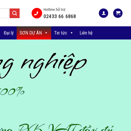
Hotline hỗ trợ:
02433 66 6868
Đại lý
SƠN DỰ ÁN
Tin tức
Liên hệ