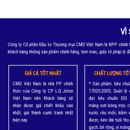
VÌ
Công ty Cổ phần Đầu tư Thương mại CMD Việt Nam là NPP chính t
khách hàng những sản phẩm chính hãng, tem mác, giấy tờ pháp lý đ
GIÁ CẢ TỐT NHẤT
CHẤT LƯỢNG TỐ
CMD Việt Nam là nhà PP chính
* Sản phẩm: tiêu chu
thức của Công ty CP L.Q Joton
17025:2005; Quản lý 
Việt Nam nên Khách hàng sẽ
đạt tiêu chuẩn ISO 
nhận được giá chiết khấu cao
màng sơn bóng mịn, 
nhất, giá thành cạnh tranh nhất
nước, rêu mốc, kiềm v
hiện nay.
được, kéo dài tuổi th
gạch, bê tông, xi măng