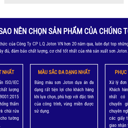
 SAO NÊN CHỌN SẢN PHẨM CỦA CHÚNG T
hức của Công Ty CP L.Q Joton VN hơn 20 năm qua, luôn đạt top nhữn
ầy đủ, đảm bảo chất lượng, cơ chế tốt nhất của nhà sản xuất sơn Joton.
T NHẤT
MÀU SẮC ĐA DẠNG NHẤT
PHỤC
ẩn ISO/IEC
Bảng màu sơn Joton dựa án đa
Xử lý đơn
chất lượng
dạng rất tiện lợi cho khách hàng
Khách hàn
9001:2015
khi lựa chọn, phù hợp với đặc tính
nhất có 
chống thấm
của công trình, vùng miền được
chuyển g
à chùi rửa
sử dụng.
chuyên ngh
ọ cho tường
các giấy 
.
giao nhận