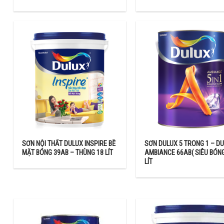
Sơn ngoại thất Dulux
Sơn lót Dulux
Sơn chống thấm Dulux
Bột trét Dulux
Quý khách có thể xem chi tiết sản phẩm trên website hoặc đến tr
lượng cũng như cách chọn màu sơn phù hợp. Cảm ơn quý khách đã t
Bảng giá sơn Dulux Bảng giá sơn Dulux Bảng giá sơn Dulux
SƠN NỘI THẤT DULUX INSPIRE BỀ
SƠN DULUX 5 TRONG 1 – D
MẶT BÓNG 39AB – THÙNG 18 LÍT
AMBIANCE 66AB( SIÊU BÓNG
LÍT