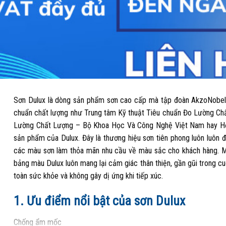
Sơn Dulux là dòng sản phẩm sơn cao cấp mà tập đoàn AkzoNobel (c
chuẩn chất lượng như Trung tâm Kỹ thuật Tiêu chuẩn Đo Lường C
Lường Chất Lượng – Bộ Khoa Học Và Công Nghệ Việt Nam hay Hội 
sản phẩm của Dulux. Đây là thương hiệu sơn tiên phong luôn luôn 
các màu sơn làm thỏa mãn nhu cầu về màu sắc cho khách hàng. Ma
bảng màu Dulux luôn mang lại cảm giác thân thiện, gần gũi trong 
toàn sức khỏe và không gây dị ứng khi tiếp xúc.
1. Ưu điểm nổi bật của sơn Dulux
Chống ẩm mốc