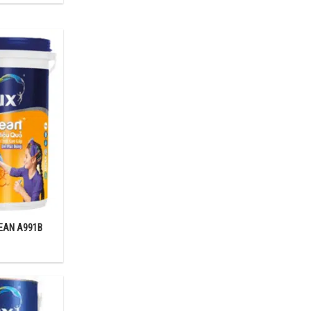
cách tính khối
EAN A991B