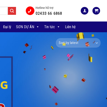
Hotline hỗ trợ:
02433 66 6868
Đại lý
SƠN DỰ ÁN
Tin tức
Liên hệ