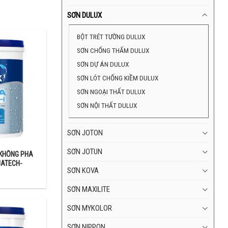
SƠN DULUX
BỘT TRÉT TƯỜNG DULUX
SƠN CHỐNG THẤM DULUX
SƠN DỰ ÁN DULUX
SƠN LÓT CHỐNG KIỀM DULUX
SƠN NGOẠI THẤT DULUX
SƠN NỘI THẤT DULUX
c đại lý có thể
 tránh phá giá
SƠN JOTON
SƠN JOTUN
KHÔNG PHA
UATECH-
 chiết khấu cao
SƠN KOVA
hệ Paintcenter
SƠN MAXILITE
SƠN MYKOLOR
SƠN NIPPON