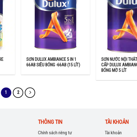
RE
SƠN DULUX AMBIANCE 5 IN 1
SƠN NƯỚC NỘI THẤT
66AB SIÊU BÓNG -66AB (15 LÍT)
CẤP DULUX AMBIANC
BÓNG MỜ 5 LÍT
1
2
THÔNG TIN
TÀI KHOẢN
Chính sách riêng tư
Tài khoản