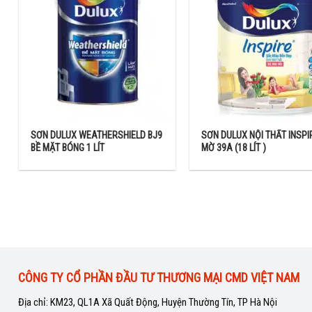
SƠN DULUX WEATHERSHIELD BJ9
SƠN DULUX NỘI THẤT INSPI
BỀ MẶT BÓNG 1 LÍT
MỜ 39A (18 LÍT )
CÔNG TY CỔ PHẦN ĐẦU TƯ THƯƠNG MẠI CMD VIỆT NAM
Địa chỉ: KM23, QL1A Xã Quất Động, Huyện Thường Tín, TP Hà Nội