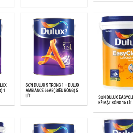
ực tiếp showroom Paintcenter để nhân viên tư vấn cụ thể tính năng, 
in tưởng lựa chọn Paintcenter!
ULUX
SƠN DULUX 5 TRONG 1 – DULUX
) 1
AMBIANCE 66AB( SIÊU BÓNG) 5
LÍT
SƠN DULUX EASYCL
BỀ MẶT BÓNG 15 LÍT