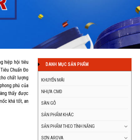
 hiệp hội tiêu
DANH MỤC SẢN PHẨM
 Tiêu Chuẩn Đo
cho chất lượng
KHUYẾN MÃI
 phong phú của
NHỰA CMD
dàng thấy được
mốc khá tốt, an
SÀN GỖ
SẢN PHẨM KHÁC
SẢN PHẨM THEO TÍNH NĂNG
SƠN AROVA