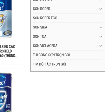
SƠN RODER
SƠN RODER ECO
SƠN SIKA
SƠN TOA
Tuy nhiên trong
SƠN VIGLACERA
I SIÊU CAO
RSHIELD
THI CÔNG SƠN TRỌN GÓI
60 (THÙNG
TÌM ĐỐI TÁC TRỌN GÓI