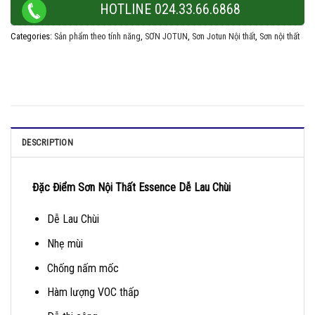
HOTLINE 024.33.66.6868
Categories:
Sản phẩm theo tính năng
,
SƠN JOTUN
,
Sơn Jotun Nội thất
,
Sơn nội thất
DESCRIPTION
Đă
̣c
Đ
i
ê
̉m S
ơ
n N
ộ
i Th
ấ
t Essence D
ễ
Lau Ch
ù
i
Dễ Lau Chùi
Nhẹ mùi
Chống nấm mốc
Hàm lượng VOC thấp