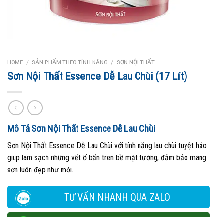
HOME
/
SẢN PHẨM THEO TÍNH NĂNG
/
SƠN NỘI THẤT
Sơn Nội Thất Essence Dễ Lau Chùi (17 Lít)
Mô Tả S
ơ
n N
ộ
i Th
ấ
t Essence D
ễ
Lau Chùi
Sơn Nội Thất Essence Dễ Lau Chùi với tính năng lau chùi tuyệt hảo
giúp làm sạch những vết ố bẩn trên bề mặt tường, đảm bảo màng
sơn luôn đẹp như mới.
TƯ VẤN NHANH QUA ZALO