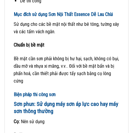
Dễ thi công
Mục đích sử dụng Sơn Nội Thất Essence Dễ Lau Chùi
Sử dụng cho các bề mặt nội thất như bê tông, tường xây
và các tấm vách ngăn.
Chu
ẩ
n b
ị
b
ề
m
ặ
t
Bề mặt cần sơn phải không bị hư hại, sạch, không có bụi,
dầu mỡ và nhựa xi măng, v.v… Đối với bề mặt bẩn và bị
phấn hoá, cần thiết phải được tẩy sạch bằng cọ lông
cứng
Biện pháp thi công sơn
Sơn phun: Sử dụng máy sơn áp lực cao hay máy
sơn thông thường
C
ọ
:
Nên sử dụng