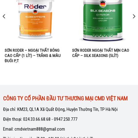
SƠN RODER – NGOẠI THẤT BÓNG
SƠN RODER NGOẠI THẤT MỊN CAO
CAO CẤP (1 LÍT) – TRẮNG & MÀU
CẤP – SILK SEASONS (5LÍT)
ĐUÔI P,T
CÔNG TY CỔ PHẦN ĐẦU TƯ THƯƠNG MẠI CMD VIỆT NAM
Địa chỉ: KM23, QL1A Xã Quất Động, Huyện Thường Tín, TP Hà Nội
Điện thoại: 024.33.66.68.68 - 0947.250.777
Email: cmdvietnam888@gmail.com