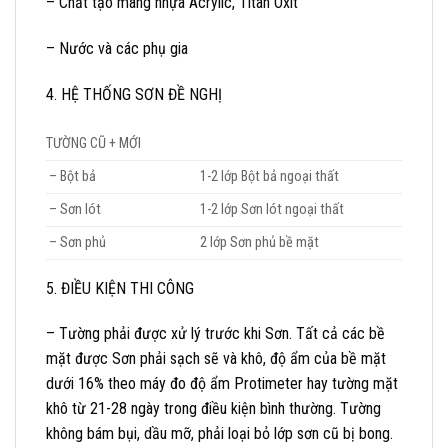
– Chất tạo màng nhựa Acrylic, Titan Oxit
– Nước và các phụ gia
4. HỆ THỐNG SƠN ĐỀ NGHỊ
TƯỜNG CŨ + MỚI
– Bột bả
1-2 lớp Bột bả ngoại thất
– Sơn lót
1-2 lớp Sơn lót ngoại thất
– Sơn phủ
2 lớp Sơn phủ bề mặt
5. ĐIỀU KIỆN THI CÔNG
– Tường phải được xử lý trước khi Sơn. Tất cả các bề
mặt được Sơn phải sạch sẽ và khô, độ ẩm của bề mặt
dưới 16% theo máy đo độ ẩm Protimeter hay tường mặt
khô từ 21-28 ngày trong điều kiện bình thường. Tường
không bám bụi, dầu mỡ, phải loại bỏ lớp sơn cũ bị bong.