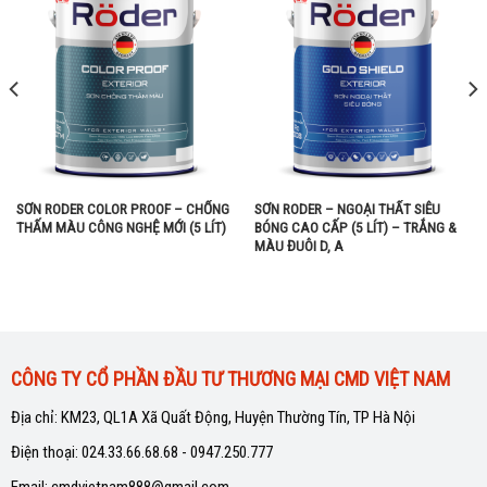
SƠN RODER COLOR PROOF – CHỐNG
SƠN RODER – NGOẠI THẤT SIÊU
THẤM MÀU CÔNG NGHỆ MỚI (5 LÍT)
BÓNG CAO CẤP (5 LÍT) – TRẮNG &
MÀU ĐUÔI D, A
CÔNG TY CỔ PHẦN ĐẦU TƯ THƯƠNG MẠI CMD VIỆT NAM
Địa chỉ: KM23, QL1A Xã Quất Động, Huyện Thường Tín, TP Hà Nội
Điện thoại: 024.33.66.68.68 - 0947.250.777
Email: cmdvietnam888@gmail.com