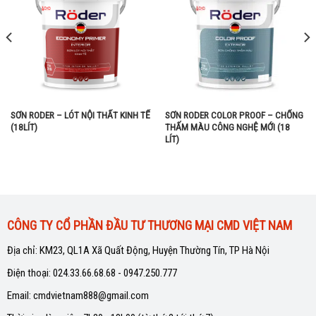
SƠN RODER – LÓT NỘI THẤT KINH TẾ
SƠN RODER COLOR PROOF – CHỐNG
(18LÍT)
THẤM MÀU CÔNG NGHỆ MỚI (18
LÍT)
CÔNG TY CỔ PHẦN ĐẦU TƯ THƯƠNG MẠI CMD VIỆT NAM
Địa chỉ: KM23, QL1A Xã Quất Động, Huyện Thường Tín, TP Hà Nội
Điện thoại: 024.33.66.68.68 - 0947.250.777
Email: cmdvietnam888@gmail.com