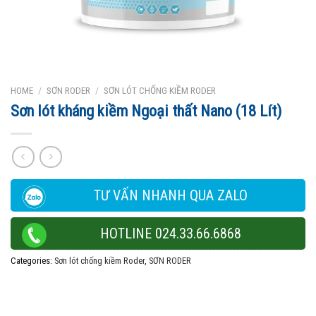
HOME
/
SƠN RODER
/
SƠN LÓT CHỐNG KIỀM RODER
Sơn lót kháng kiềm Ngoại thất Nano (18 Lít)
TƯ VẤN NHANH QUA ZALO
HOTLINE 024.33.66.6868
Categories:
Sơn lót chống kiềm Roder
,
SƠN RODER