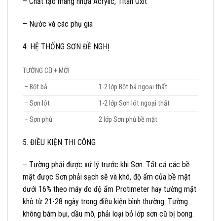
– Chất tạo màng nhựa Acrylic, Titan Oxit
– Nước và các phụ gia
4. HỆ THỐNG SƠN ĐỀ NGHỊ
TƯỜNG CŨ + MỚI
– Bột bả
1-2 lớp Bột bả ngoại thất
– Sơn lót
1-2 lớp Sơn lót ngoại thất
– Sơn phủ
2 lớp Sơn phủ bề mặt
5. ĐIỀU KIỆN THI CÔNG
– Tường phải được xử lý trước khi Sơn. Tất cả các bề
mặt được Sơn phải sạch sẽ và khô, độ ẩm của bề mặt
dưới 16% theo máy đo độ ẩm Protimeter hay tường mặt
khô từ 21-28 ngày trong điều kiện bình thường. Tường
không bám bụi, dầu mỡ, phải loại bỏ lớp sơn cũ bị bong.