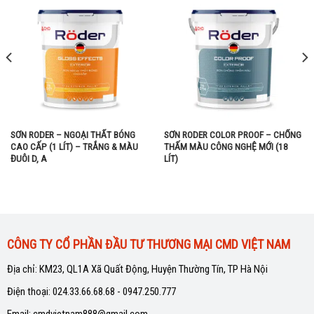
SƠN RODER – NGOẠI THẤT BÓNG
SƠN RODER COLOR PROOF – CHỐNG
CAO CẤP (1 LÍT) – TRẮNG & MÀU
THẤM MÀU CÔNG NGHỆ MỚI (18
ĐUÔI D, A
LÍT)
CÔNG TY CỔ PHẦN ĐẦU TƯ THƯƠNG MẠI CMD VIỆT NAM
Địa chỉ: KM23, QL1A Xã Quất Động, Huyện Thường Tín, TP Hà Nội
Điện thoại: 024.33.66.68.68 - 0947.250.777
Email: cmdvietnam888@gmail.com