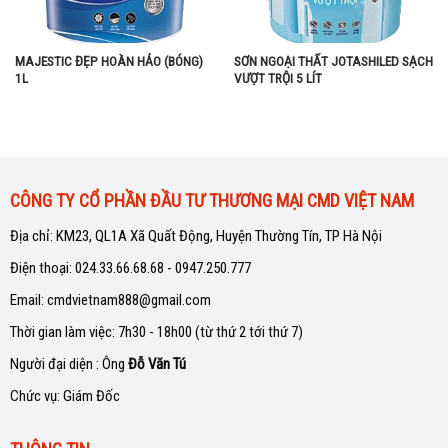
MAJESTIC ĐẸP HOÀN HẢO (BÓNG)
SƠN NGOẠI THẤT JOTASHILED SẠCH
1L
VƯỢT TRỘI 5 LÍT
CÔNG TY CỔ PHẦN ĐẦU TƯ THƯƠNG MẠI CMD VIỆT NAM
Địa chỉ: KM23, QL1A Xã Quất Động, Huyện Thường Tín, TP Hà Nội
Điện thoại: 024.33.66.68.68 - 0947.250.777
Email: cmdvietnam888@gmail.com
Thời gian làm việc: 7h30 - 18h00 (từ thứ 2 tới thứ 7)
Người đại diện : Ông
Đỗ Văn Tú
Chức vụ: Giám Đốc