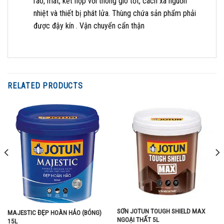
ráo, mát, kết hợp với thông gió tốt, cách xa nguồn
nhiệt và thiết bị phát lửa. Thùng chứa sản phẩm phải
được đậy kín . Vận chuyển cẩn thận
RELATED PRODUCTS
SƠN JOTUN TOUGH SHIELD MAX
MAJESTIC ĐẸP HOÀN HẢO (BÓNG)
NGOẠI THẤT 5L
15L