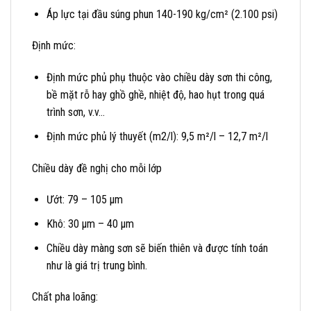
Áp lực tại đầu súng phun
140-190 kg/cm² (2.100 psi)
Định mức:
Định mức phủ phụ thuộc vào chiều dày sơn thi công,
bề mặt rỗ hay ghồ ghề, nhiệt độ, hao hụt trong quá
trình sơn, v.v…
Định mức phủ lý thuyết (m2/l):
9,5 m²/l – 12,7 m²/l
Chiều dày đề nghị cho mỗi lớp
Ướt:
79 – 105
µm
Khô:
30
µm
– 40
µm
Chiều dày màng sơn sẽ biến thiên và được tính toán
như là giá trị trung bình.
Chất pha loãng: