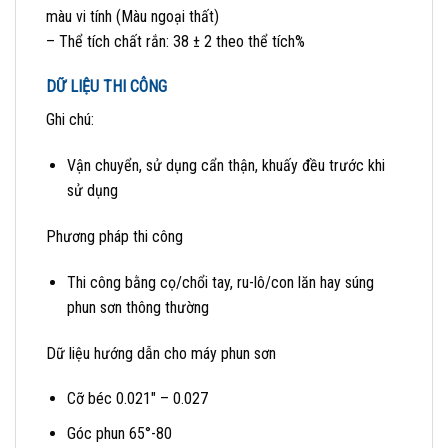
màu vi tính (Màu ngoại thất)
– Thể tích chất rắn:
38 ± 2 theo thể
tích%
DỮ LIỆU THI CÔNG
Ghi chú:
Vận chuyển,
sử dụng cẩn thận, khuấy đều trước khi
sử dụng
Phương pháp thi công
Thi công bằng
cọ/chổi tay, ru-lô/con lăn hay súng
phun sơn thông thường
Dữ liệu hướng dẫn cho máy phun sơn
Cỡ béc
0.021″ – 0.027
Góc phun
65°-80