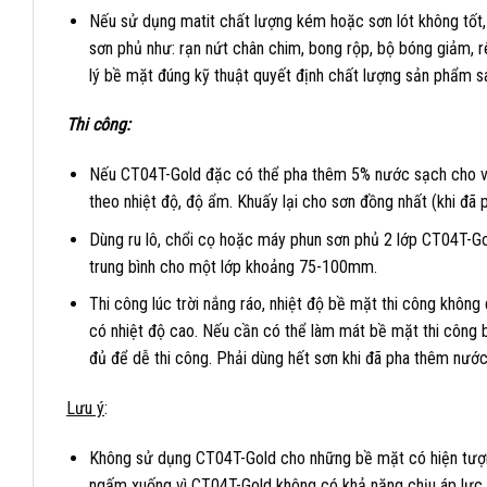
Nếu sử dụng matit chất lượng kém hoặc sơn lót không tốt,
sơn phủ như: rạn nứt chân chim, bong rộp, bộ bóng giảm, r
lý bề mặt đúng kỹ thuật quyết định chất lượng sản phẩm sa
Thi công:
Nếu CT04T-Gold đặc có thể pha thêm 5% nước sạch cho vừa
theo nhiệt độ, độ ẩm. Khuấy lại cho sơn đồng nhất (khi đã 
Dùng ru lô, chổi cọ hoặc máy phun sơn phủ 2 lớp CT04T-Gol
trung bình cho một lớp khoảng 75-100mm.
Thi công lúc trời nắng ráo, nhiệt độ bề mặt thi công không
có nhiệt độ cao. Nếu cần có thể làm mát bề mặt thi công b
đủ để dễ thi công. Phải dùng hết sơn khi đã pha thêm nước
Lưu ý
:
Không sử dụng CT04T-Gold cho những bề mặt có hiện tượn
ngấm xuống vì CT04T-Gold không có khả năng chịu áp lực