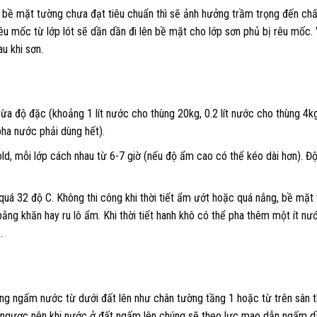
 bề mặt tường chưa đạt tiêu chuẩn thì sẽ ảnh hưởng trầm trọng đến chấ
êu mốc từ lớp lót sẽ dần dần đi lên bề mặt cho lớp sơn phủ bị rêu mốc.
u khi sơn.
 độ đặc (khoảng 1 lít nước cho thùng 20kg, 0.2 lít nước cho thùng 4kg
pha nước phải dùng hết).
d, mỗi lớp cách nhau từ 6-7 giờ (nếu độ ẩm cao có thể kéo dài hơn). Đ
 quá 32 độ C. Không thi công khi thời tiết ẩm ướt hoặc quá nắng, bề mặt 
ằng khăn hay ru lô ẩm. Khi thời tiết hanh khô có thể pha thêm một ít nư
.
g ngấm nước từ dưới đất lên như chân tường tầng 1 hoặc từ trên sân 
 ngược nên khi nước ở đất ngấm lên chúng sẽ theo lực mao dẫn ngấm d