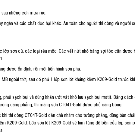
i sau những cơn mưa rào.
y ngân và các chất độc hại khác. An toàn cho người thi công và người s
c lớp sơn cũ, các loại rêu mốc. Các vết nứt nhỏ bằng sợi tóc cần được 
d.
ng được ổn định, rồi mới tiến hành sơn phủ.
 ngoài trời, sau đó phủ 1 lớp sơn lót kháng kiềm K209-Gold trước khi 
, phủi sạch bụi và dùng khăn ướt vắt khô lau sạch bụi matit. Bằng cách
công càng phẳng, thì màng sơn CT04T-Gold được phủ càng bóng.
c khi thi công CT04T-Gold cần chà nhám cho tường phẳng, dùng bàn chải
 kiềm K209-Gold. Lớp sơn lót K209-Gold sẽ làm tăng độ bền của lớp sơn 
a.