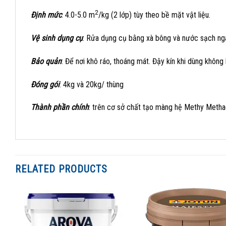
2
Định mức
: 4.0-5.0 m
/kg (2 lớp) tùy theo bề mặt vật liệu.
Vệ sinh dụng cụ
: Rửa dụng cụ bằng xà bông và nước sạch ngay
Bảo quản
: Để nơi khô ráo, thoáng mát. Đậy kín khi dùng không
Đóng gói
: 4kg và 20kg/ thùng
Thành phần chính
: trên cơ sở chất tạo màng hệ Methy Methacr
RELATED PRODUCTS