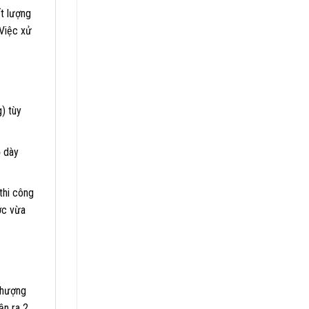
t lượng
 Việc xử
) tùy
ộ dày
thi công
ớc vừa
thượng
ần ra 2