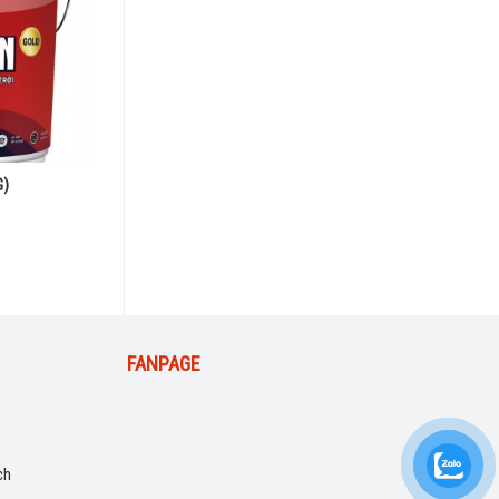
G)
FANPAGE
ch