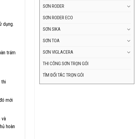
SƠN RODER
SƠN RODER ECO
ử dụng.
SƠN SIKA
SƠN TOA
SƠN VIGLACERA
hàn trám
THI CÔNG SƠN TRỌN GÓI
TÌM ĐỐI TÁC TRỌN GÓI
thi
 đó mới
 và
phủ hoàn