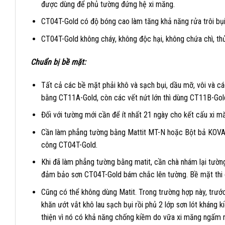
được dùng để phủ tường đứng hệ xi măng.
CT04T-Gold có độ bóng cao làm tăng khả năng rửa trôi bụ
CT04T-Gold không cháy, không độc hại, không chứa chì, thủ
Chuẩn bị bề mặt:
Tất cả các bề mặt phải khô và sạch bụi, dầu mỡ, vôi và cá
bằng CT11A-Gold, còn các vết nứt lớn thì dùng CT11B-Gol
Đối với tường mới cần để ít nhất 21 ngày cho kết cấu xi mă
Cần làm phẳng tường bằng Mattit MT-N hoặc Bột bả KOVA MB
công CT04T-Gold.
Khi đã làm phẳng tường bằng matit, cần chà nhám lại tường
đảm bảo sơn CT04T-Gold bám chắc lên tường. Bề mặt thi 
Cũng có thể không dùng Matit. Trong trường hợp này, trướ
khăn ướt vắt khô lau sạch bụi rồi phủ 2 lớp sơn lót kháng
thiện vì nó có khả năng chống kiềm do vữa xi măng ngấm r