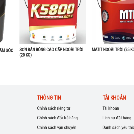
SƠN BÁN BÓNG CAO CẤP NGOÀI TRỜI
MATIT NGOÀI TRỜI (25 K
HĂM SÓC
(20 KG)
THÔNG TIN
TÀI KHOẢN
Chính sách riêng tư
Tài khoản
Chính sách đổi trả hàng
Lịch sử đặt hàng
Chính sách vận chuyển
Danh sách yêu thí