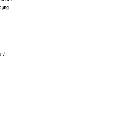
 dụng
 vì