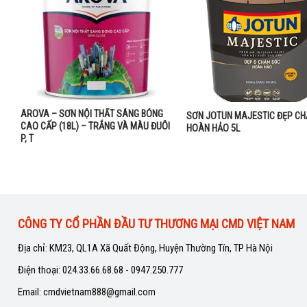
AROVA – SƠN NỘI THẤT SÁNG BÓNG
SƠN JOTUN MAJESTIC ĐẸP C
CAO CẤP (18L) – TRẮNG VÀ MÀU ĐUÔI
HOÀN HẢO 5L
P, T
CÔNG TY CỔ PHẦN ĐẦU TƯ THƯƠNG MẠI CMD VIỆT NAM
Địa chỉ: KM23, QL1A Xã Quất Động, Huyện Thường Tín, TP Hà Nội
Điện thoại: 024.33.66.68.68 - 0947.250.777
Email: cmdvietnam888@gmail.com