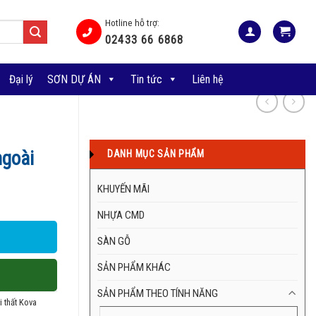
Hotline hỗ trợ:
02433 66 6868
Đại lý
SƠN DỰ ÁN
Tin tức
Liên hệ
ngoài
DANH MỤC SẢN PHẨM
KHUYẾN MÃI
NHỰA CMD
SÀN GỖ
SẢN PHẨM KHÁC
SẢN PHẨM THEO TÍNH NĂNG
 thất Kova