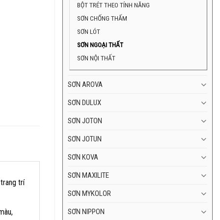
BỘT TRÉT THEO TÍNH NĂNG
SƠN CHỐNG THẤM
SƠN LÓT
SƠN NGOẠI THẤT
SƠN NỘI THẤT
SƠN AROVA
SƠN DULUX
SƠN JOTON
SƠN JOTUN
SƠN KOVA
SƠN MAXILITE
rang trí
SƠN MYKOLOR
màu,
SƠN NIPPON