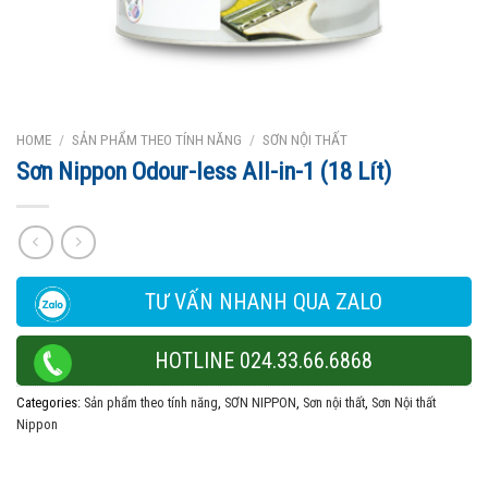
HOME
/
SẢN PHẨM THEO TÍNH NĂNG
/
SƠN NỘI THẤT
Sơn Nippon Odour-less All-in-1 (18 Lít)
TƯ VẤN NHANH QUA ZALO
HOTLINE 024.33.66.6868
Categories:
Sản phẩm theo tính năng
,
SƠN NIPPON
,
Sơn nội thất
,
Sơn Nội thất
Nippon