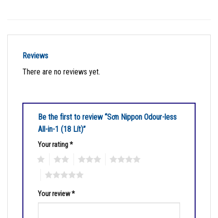
Reviews
There are no reviews yet.
Be the first to review “Sơn Nippon Odour-less
All-in-1 (18 Lít)”
Your rating
*
1
2
3
4
5
Your review
*