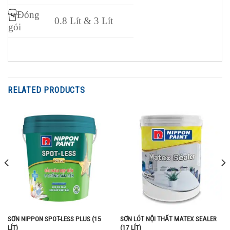
Đóng
0.8 Lít & 3 Lít
gói
RELATED PRODUCTS
SƠN NIPPON SPOT-LESS PLUS (15
SƠN LÓT NỘI THẤT MATEX SEALER
LÍT)
(17 LÍT)