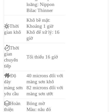
loãng: Nippon
Bilac Thinner
Khô bề mặt:
Thời
Khoảng 1 giờ
gian khô
Khô để xử lý: 16
giờ
Thời
gian
Tối thiểu 16 giờ
chuyển
tiếp
Độ
40 microns đối với
dày
màng sơn khô
màng sơn
82 microns đối với
yêu cầu
màng sơn ướt
Hoàn
Bóng mờ
Màu: nâu đỏ
thiện