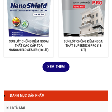
SƠN LÓT CHỐNG KIỀM NGOẠI
SƠN LÓT CHỐNG KIỀM NGOẠI
THẤT CAO CẤP TOA
THẤT SUPERTECH PRO (18
NANOSHIELD SEALER (18 LÍT)
LÍT)
XEM THÊM
DANH MỤC SẢN PHẨM
KHUYẾN MÃI